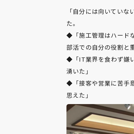
「自分には向いていな
た。
◆「施工管理はハード
部活での自分の役割と
◆「IT業界を食わず
湧いた」
◆「接客や営業に苦手
思えた」