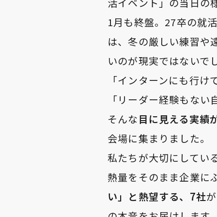
活イベント」の当日の
1月も終盤。27卒の就
は、冬の厳しい練習や
いのが現実ではないで
「インターンにも行け
「リーダー経験もない
そんな
目に見える実績
会場に集まりました。
私たちが大切にしてい
熱量をそのまま企業に
い」と熱望する、7社
が
の本音をお届けします