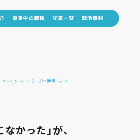
介
募集中の職種
記事一覧
就活情報
介
募集中の職種
記事一覧
就活情報
Home
Topics
1/26開催inさい…
こなかった」が、