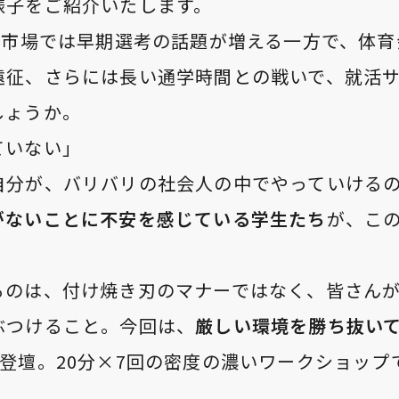
様子をご紹介いたします。
活市場では早期選考の話題が増える一方で、体
遠征、さらには長い通学時間との戦いで、就活
しょうか。
ていない」
自分が、バリバリの社会人の中でやっていける
がないことに不安を感じている学生たち
が、こ
るのは、付け焼き刃のマナーではなく、皆さん
ぶつけること。今回は、
厳しい環境を勝ち抜い
登壇。20分×7回の密度の濃いワークショップ
。