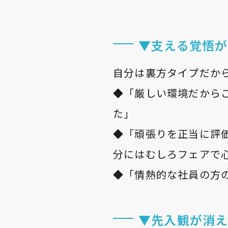
▼支える覚悟
自分は裏方タイプだか
◆「厳しい環境だから
た」
◆「頑張りを正当に評
分にはむしろフェアで
◆「情熱的な社員の方
▼先入観が消